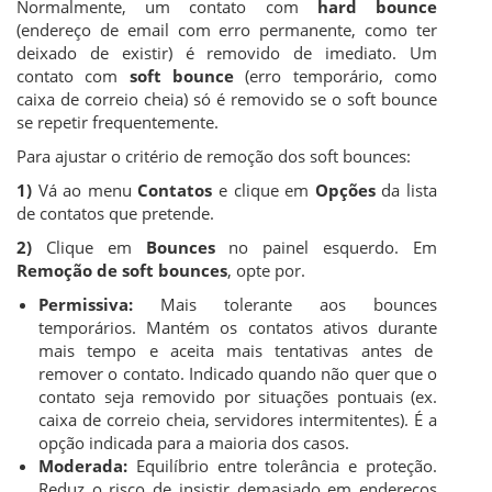
Normalmente, um contato com
hard bounce
(endereço de email com erro permanente, como ter
deixado de existir) é removido de imediato. Um
contato com
soft bounce
(erro temporário, como
caixa de correio cheia) só é removido se o soft bounce
se repetir frequentemente.
Para ajustar o critério de remoção dos soft bounces:
1)
Vá ao menu
Contatos
e clique em
Opções
da lista
de contatos que pretende.
2)
Clique em
Bounces
no painel esquerdo. Em
Remoção de soft bounces
, opte por.
Permissiva:
Mais tolerante aos bounces
temporários. Mantém os contatos ativos durante
mais tempo e aceita mais tentativas antes de
remover o contato. Indicado quando não quer que o
contato seja removido por situações pontuais (ex.
caixa de correio cheia, servidores intermitentes). É a
opção indicada para a maioria dos casos.
Moderada:
Equilíbrio entre tolerância e proteção.
Reduz o risco de insistir demasiado em endereços