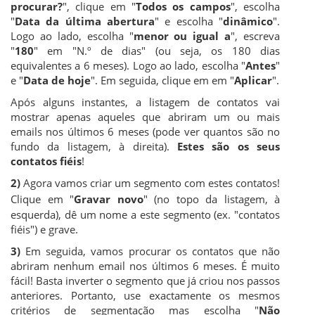
procurar?
", clique em "
Todos os campos
", escolha
"
Data da última abertura
" e escolha "
dinâmico
".
Logo ao lado, escolha "
menor ou igual a
", escreva
"
180
" em "N.º de dias" (ou seja, os 180 dias
equivalentes a 6 meses). Logo ao lado, escolha "
Antes
"
e
"
Data de hoje
". Em seguida, clique em em "
Aplicar
".
Após alguns instantes, a listagem de contatos vai
mos
trar apenas aqueles que abriram um ou mais
emails nos últimos 6 meses (pode ver quantos são no
fundo da listagem, à direita).
Estes são os seus
contatos fiéis
!
2)
Agora vamos criar um segmento com estes contatos!
Clique em "
Gravar novo
" (no topo da listagem, à
esquerda), dê um nome a este segmento (ex. "contatos
fiéis") e grave.
3)
Em seguida, vamos procurar os contatos que não
abriram nenhum email nos últimos 6 meses. É muito
fácil! Basta inverter o segmento que já criou nos passos
anteriores. Portanto, use exactamente os mesmos
critérios de segmentação mas escolha "
Não