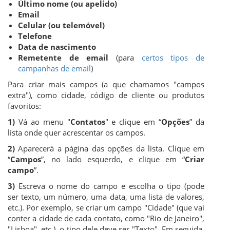
Último nome (ou apelido)
Email
Celular (ou telemóvel)
Telefone
Data de nascimento
Remetente de email
(para
certos tipos de
campanhas de email
)
Para criar mais campos (a que chamamos "campos
extra"), como cidade, código de cliente ou produtos
favoritos:
1)
Vá ao menu "
Contatos
" e clique em “
Opções
” da
lista onde quer acrescentar os campos.
2)
Aparecerá a página das opções da lista. Clique em
“
Campos
”, no lado esquerdo, e clique em “
Criar
campo
”.
3)
Escreva o nome do campo e escolha o tipo (pode
ser texto, um número, uma data, uma lista de valores,
etc.). Por exemplo, se criar um campo "Cidade" (que vai
conter a cidade de cada contato, como "Rio de Janeiro",
"Lisboa", etc.), o tipo dele deve ser "Texto". Em seguida,