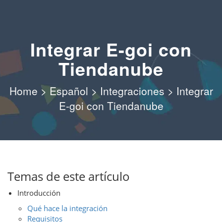
Integrar E-goi con
Tiendanube
Home
>
Español
>
Integraciones
>
Integrar
E-goi con Tiendanube
Temas de este artículo
Introducción
Qué hace la integración
Requisitos