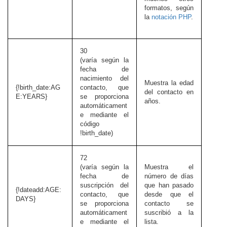
formatos, según
la
notación PHP
.
30
(varía según la
fecha de
nacimiento del
Muestra la edad
{!birth_date:AG
contacto, que
del contacto en
E:YEARS}
se proporciona
años.
automáticament
e mediante el
código
!birth_date)
72
(varía según la
Muestra el
fecha de
número de días
suscripción del
que han pasado
{!dateadd:AGE:
contacto, que
desde que el
DAYS}
se proporciona
contacto se
automáticament
suscribió a la
e mediante el
lista.