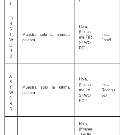
!
T
FI
R
Hola,
S
{!fullna
T
Muestra solo la primera
Hola,
me:FIR
W
palabra.
José!
STWO
O
RD}!
R
D
L
A
Hola,
S
{!fullna
Hola,
T
Muestra solo la última
me:LA
Rodrigu
W
palabra.
STWO
ez!
O
RD}!
R
D
Hola,
{!fname
:TRUN