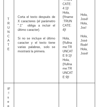
CATE:
4:1}!
Hola,
Hola,
Corta el texto después de
{!fname
T
José!
X caracteres (el parámetro
:TRUN
R
Hola,
":1" obliga a incluir el
CATE:
U
Jos!
último caracter).
4}!
N
C
Hola,
Si no se incluye el último
Hola,
A
José
caracter y el texto tiene
{!fullna
T
Rodr!
varias palabras, solo se
me:TR
E
Hola,
mostrará la primera.
UNCAT
José!
E:9:1}!
Hola,
{!fullna
me:TR
UNCAT
E:9}!
IF
:!
s
e
g