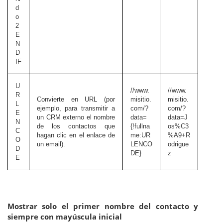
d
o
2
E
N
D
IF
U
//www.
//www.
R
Convierte en URL (por
misitio.
misitio.
L
ejemplo, para transmitir a
com/?
com/?
E
un CRM externo el nombre
data=
data=J
N
de los contactos que
{!fullna
os%C3
C
hagan clic en el enlace de
me:UR
%A9+R
O
un email).
LENCO
odrigue
D
DE}
z
E
Mostrar solo el primer nombre del contacto y
siempre con mayúscula inicial