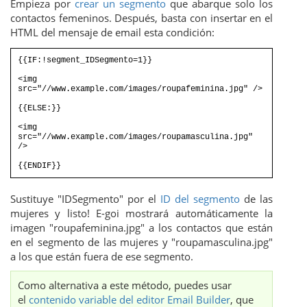
Empieza por
crear un segmento
que abarque solo los
contactos femeninos. Después, basta con insertar en el
HTML del mensaje de email esta condición:
{{IF:!segment_IDSegmento=1}}
<img
src="//www.example.com/images/roupafeminina.jpg" />
{{ELSE:}}
<img
src="//www.example.com/images/roupamasculina.jpg"
/>
{{ENDIF}}
Sustituye "IDSegmento" por el
ID del segmento
de las
mujeres y listo! E-goi mostrará automáticamente la
imagen "roupafeminina.jpg" a los contactos que están
en el segmento de las mujeres y "roupamasculina.jpg"
a los que están fuera de ese segmento.
Como alternativa a este método, puedes usar
el
contenido variable del editor Email Builder
, que