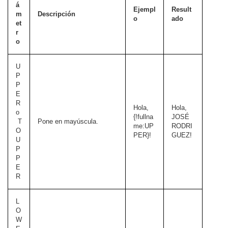
á
Ejempl
Result
m
Descripción
o
ado
et
r
o
U
P
P
E
R
Hola,
Hola,
o
{!fullna
JOSÉ
T
Pone en mayúscula.
me:UP
RODRI
O
PER}!
GUEZ!
U
P
P
E
R
L
O
W