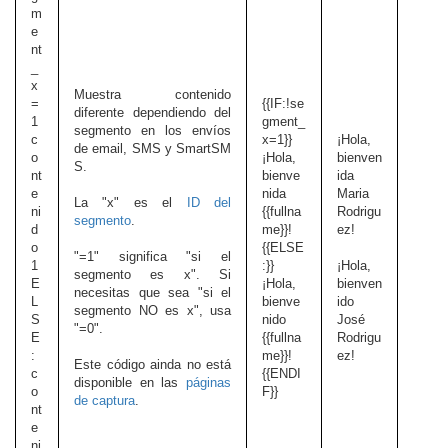
m
e
nt
_
x
Muestra contenido
=
{{IF:!se
diferente dependiendo del
1
gment_
segmento en los envíos
c
x=1}}
¡Hola,
de email, SMS y SmartSM
o
¡Hola,
bienven
S.
nt
bienve
ida
e
nida
Maria
La "x" es el
ID del
ni
{{fullna
Rodrigu
segmento
.
d
me}}!
ez!
o
{{ELSE
"=1" significa "si el
1
:}}
¡Hola,
segmento es x". Si
E
¡Hola,
bienven
necesitas que sea "si el
L
bienve
ido
segmento NO es x", usa
S
nido
José
"=0".
E
{{fullna
Rodrigu
:
me}}!
ez!
Este código ainda no está
c
{{ENDI
disponible en las
páginas
o
F}}
de captura
.
nt
e
ni