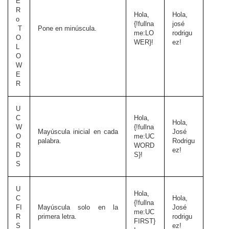
E
R
Hola,
Hola,
o
{!fullna
josé
T
Pone en minúscula.
me:LO
rodrigu
O
WER}!
ez!
L
O
W
E
R
U
C
Hola,
Hola,
W
{!fullna
Mayúscula inicial en cada
José
O
me:UC
palabra.
Rodrigu
R
WORD
ez!
D
S}!
S
U
Hola,
C
Hola,
{!fullna
FI
Mayúscula solo en la
José
me:UC
R
primera letra.
rodrigu
FIRST}
S
ez!