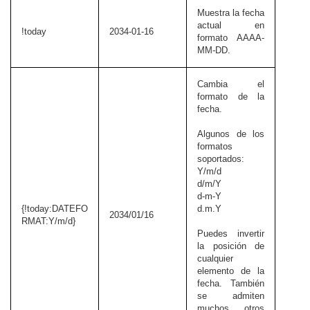
Muestra la fecha
actual en
!today
2034-01-16
formato AAAA-
MM-DD.
Cambia el
formato de la
fecha.
Algunos de los
formatos
soportados:
Y/m/d
d/m/Y
d-m-Y
{!today:DATEFO
d.m.Y
2034/01/16
RMAT:Y/m/d}
Puedes invertir
la posición de
cualquier
elemento de la
fecha. También
se admiten
muchos otros