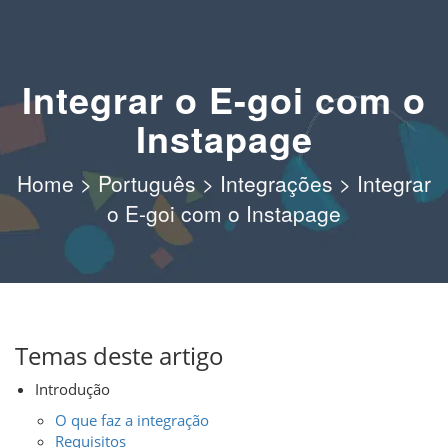
Integrar o E-goi com o
Instapage
Home
>
Português
>
Integrações
>
Integrar
o E-goi com o Instapage
Temas deste artigo
Introdução
O que faz a integração
Requisitos