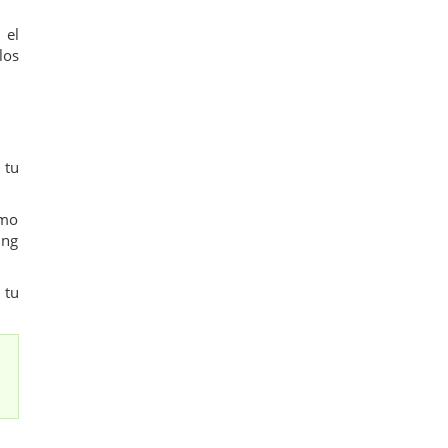
 el
los
 tu
omo
ing
 tu