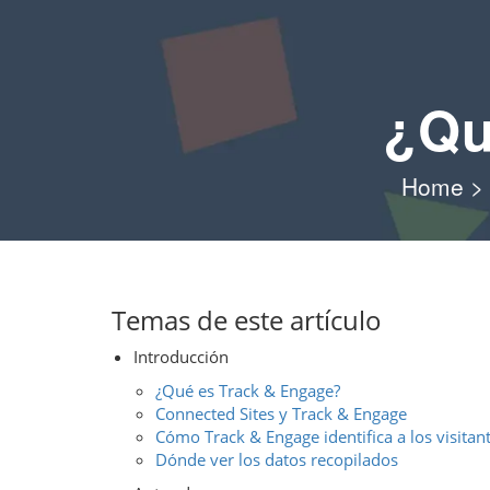
¿Qu
Home
>
Temas de este artículo
Introducción
¿Qué es Track & Engage?
Connected Sites y Track & Engage
Cómo Track & Engage identifica a los visitan
Dónde ver los datos recopilados