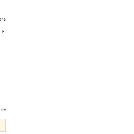
ara
 El
one