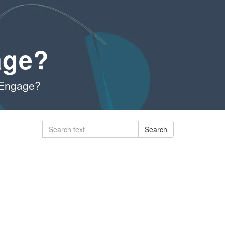
age?
 Engage?