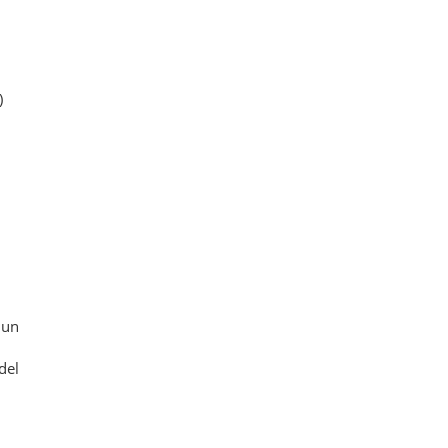
)
 un
del