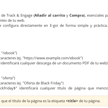
s de Track & Engage (
Añadir al carrito
y
Compra
), esenciales p
antes de tu web.
e configura directamente en E-goi de forma simple y práctica.
. "/ebook")
caracteres (ej. "https://www.example.com/ebook")
$" identificará cualquier descarga de un documento PDF de tu web)
 "oferta")
racteres (ej. "Oferta de Black Friday")
ackfriday$" identificará cualquier título de página que menci
ue el título de la página es la etiqueta
<title>
de tu página.