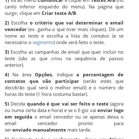
1)
Vá ao menu
Comunicar
e clique em
Testes A/B
(no
canto inferior esquerdo do menu). Na página que
surgir, clique em
Criar teste A/B
.
2)
Escolha
o critério que vai determinar o email
vencedor
(ex. ganha o que tiver mais cliques). Dê um
nome ao teste e escolha a lista de contatos (e se
necessário o
segmento
) onde será feito o teste.
3)
Escolha as campanhas de email que quer incluir no
teste (são as que criou na sequência de passos
anterior).
4)
Na área
Opções
, indique
a percentagem de
contatos que vão participar
(serão estes que
decidirão qual será o melhor email) e o número de
horas do teste (1 hora costuma bastar).
5)
Decida
quando é que vai ser feito o teste
(agora
ou numa certa data e hora) e se o E-goi vai
enviar logo
em seguida
o email vencedor ou se apenas deixa o
email vencedor pronto para
ser
enviado manualmente
mais tarde.