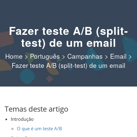
Fazer teste A/B (split-
test) de um email
Home
>
Português
>
Campanhas
>
Email
>
Fazer teste A/B (split-test) de um email
Temas deste artigo
Introdução
O que é um teste A/B