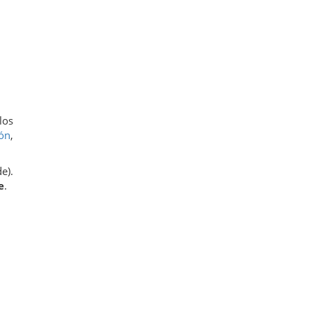
los
ión
,
e).
e
.