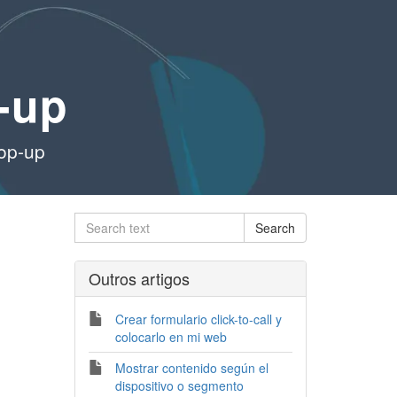
-up
pop-up
Outros artigos
Crear formulario click-to-call y
colocarlo en mi web
Mostrar contenido según el
dispositivo o segmento