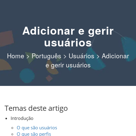
Adicionar e gerir
usuários
Home
>
Português
>
Usuários
>
Adicionar
e gerir usuários
Temas deste artigo
Introdução
O que são usuários
O que são perfis